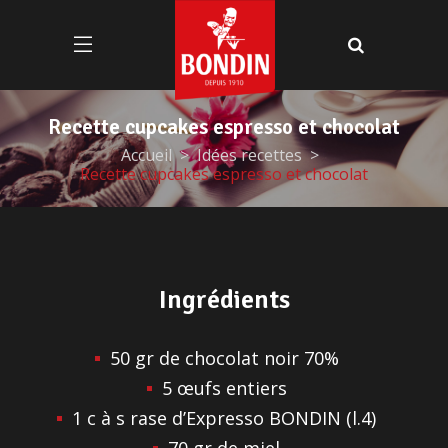
Recette cupcakes espresso et chocolat
Accueil
Idées recettes
Recette cupcakes espresso et chocolat
Ingrédients
50 gr de chocolat noir 70%
5 œufs entiers
1 c à s rase d’Expresso BONDIN (l.4)
70 gr de miel