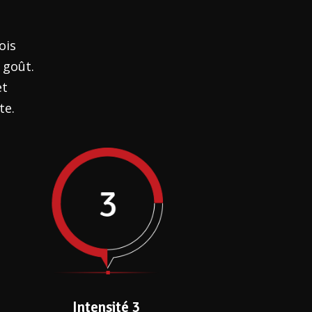
ois
 goût.
et
te.
Intensité 3