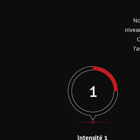
No
nivea
C
l’
Intensité 1