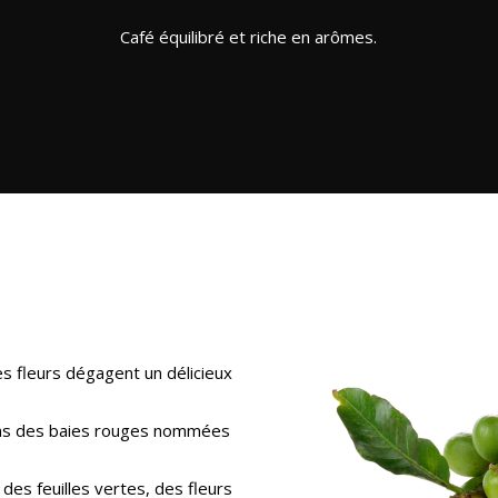
Café équilibré et riche en arômes.
es fleurs dégagent un délicieux
dans des baies rouges nommées
s feuilles vertes, des fleurs