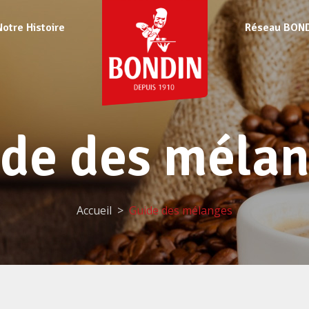
Notre Histoire
Réseau BON
de des méla
Accueil
Guide des mélanges