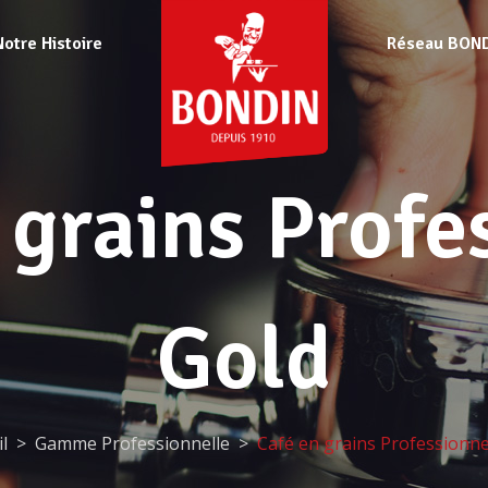
Notre Histoire
Réseau BON
 grains Profe
Gold
l
Gamme Professionnelle
Café en grains Professionne